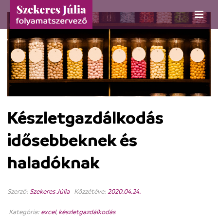
Készletgazdálkodás
idősebbeknek és
haladóknak
Szerző:
Szekeres Júlia
Közzétéve:
2020.04.24.
Kategória:
excel
,
készletgazdálkodás