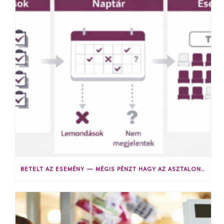
BETELT AZ ESEMÉNY — MÉGIS PÉNZT HAGY AZ ASZTALON? A REJTETT KAPACITÁSVESZTESÉG A SZOLGÁLTATÓ CÉGEKNÉL