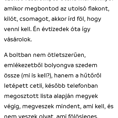
amikor megbontod az utolsó flakont,
kilót, csomagot, akkor írd föl, hogy
venni kell. Én évtizedek óta így
vásárolok.
A boltban nem ötletszerűen,
emlékezetből bolyongva szedem
össze (mi is kell?), hanem a hűtőről
letépett cetli, később telefonban
megosztott lista alapján megyek
végig, megveszek mindent, ami kell, és
nem veszek olyat, ami fölösleges.